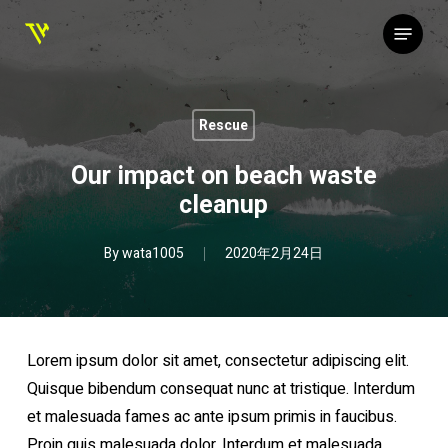
Skip
Menu
to
main
content
Rescue
Our impact on beach waste
cleanup
By
wata1005
2020年2月24日
Lorem ipsum dolor sit amet, consectetur adipiscing elit.
Quisque bibendum consequat nunc at tristique. Interdum
et malesuada fames ac ante ipsum primis in faucibus.
Proin quis malesuada dolor. Interdum et malesuada