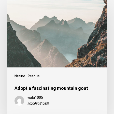
Adopt
a
fascinating
mountain
goat
Nature
Rescue
Adopt a fascinating mountain goat
wata1005
2020年2月25日