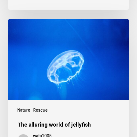
The
alluring
world
of
jellyfish
Nature
Rescue
The alluring world of jellyfish
wata1005