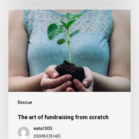
The
art
of
fundraising
from
scratch
Rescue
The art of fundraising from scratch
wata1005
2020年2月24日