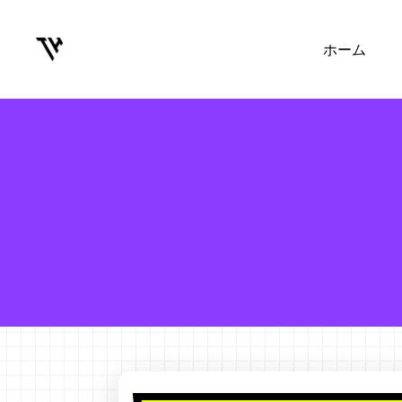
Skip
to
ホーム
main
content